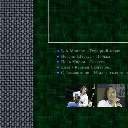
В.А.Моцарт - Турецкий марш
Иоганн Штраус - Полька
Поль Мориа - Токатта
Бизе - Кармен Сюита №1
С.Рахманинов - Итальянская пол