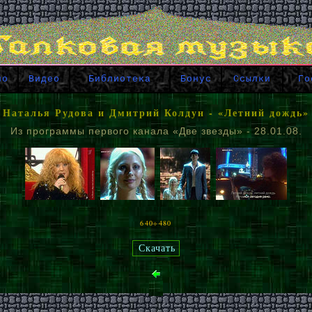
ио
Видео
Библиотека
Бонус
Ссылки
Го
Наталья Рудова и Дмитрий Колдун - «Летний дождь»
Из программы первого канала «Две звезды» - 28.01.08.
640÷480
Скачать