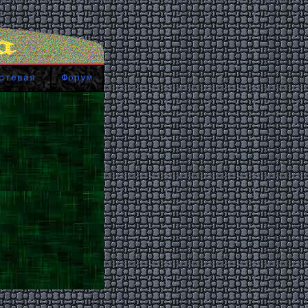
стевая
Форум