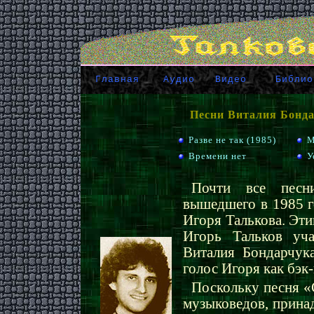
Главная
Аудио
Видео
Библио
Песни Виталия Бонда
Разве не так (1985)
М
Времени нет
У
Почти все песни
вышедшего в 1985 г
Игоря Талькова. Эти
Игорь Тальков уча
Виталия Бондарчук
голос Игоря как бэк-
Поскольку песня «
музыковедов, прина