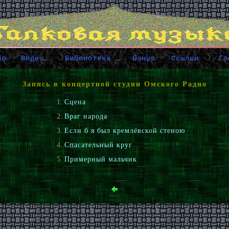
ио
Видео
Библиотека
Бонус
Ссылки
Го
Запись в концертной студии Омского Радио
Сцена
Враг народа
Если б я был кремлёвской стеною
Спасательный круг
Примерный мальчик