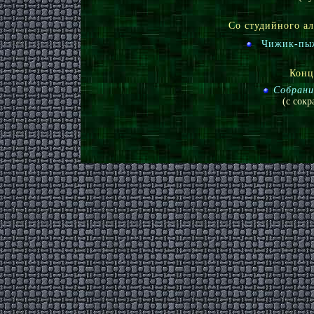
Со студийного ал
Чижик-пы
Конц
Собрани
(с сок