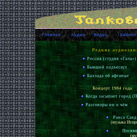
Главная
Аудио
Видео
Библио
Редкие аудиозап
Россия (студия «Гала»)
Бывший подъесаул
Баллада об афганце
Концерт 1984 года
Когда засыпает город (
Разговоры ни о чём
Раиса Саед
(музыка Игор
Посвя
(му