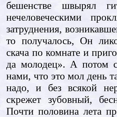
бешенстве швырял ги
нечеловеческими прок
затруднения, возникавше
то получалось, Он лико
скача по комнате и приг
да молодец». А потом 
нами, что это мол день та
надо, и без всякой не
скрежет зубовный, бес
Почти половина лета пр