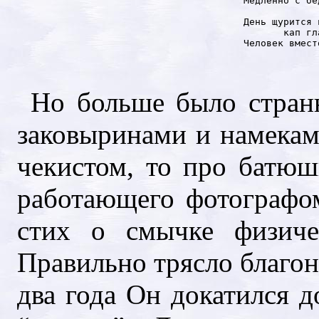
Медленно с бе
             
День щурится 
       кап гл
Человек вмест
             
Но больше было стран
заковыринами и намеками
чекистом, то про батюш
работающего фотографо
стих о смычке физиче
Правильно трясло благон
два года Он докатился 