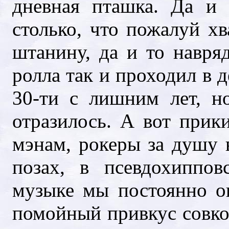
дневная пташка. Да и
столько, что пожалуй х
штанину, да и то навря
ролла так и проходил в 
30-ти с лишним лет, н
отразилось. А вот прик
мэнам, рокеры за душу в
позах, в псевдохиппо
музыке мы постоянно о
помойный привкус совко