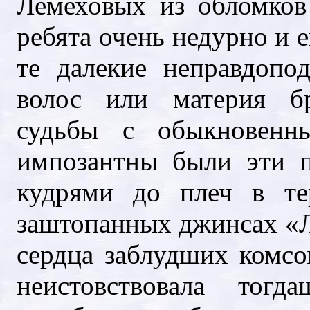
Лемеховых из обломков
ребята очень недурно и 
те далекие неправдопо
волос или материя бр
судьбы с обыкновенн
импозантны были эти 
кудрями до плеч в те
заштопанных джинсах «Л
сердца заблудших комсо
неистовствовала тогд