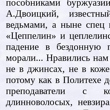
пособниками буржуази
А.Двоицкий, известн
ведьмами, а ныне спец 
«Цеппелин» и цеплелин
падение в бездонную 
морали... Нравились нам
не в джинсах, не в коже
потому как в Политехе д
преподаватели с ко
длинноволосых, невзир