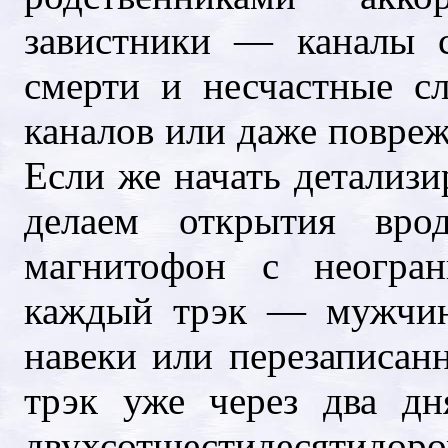
завистники — каналы 
смерти и несчастные с
каналов или даже повреж
Если же начать детализи
делаем открытия вр
магнитофон с неогра
каждый трэк — мужчин
навеки или перезаписан
трэк уже через два д
двухсотшестидесятидор