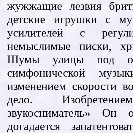
жужжащие лезвия брит
детские игрушки с му
усилителей с регул
немыслимые писки, хр
Шумы улицы под ок
симфонической музык
изменением скорости в
дело. Изобретен
звукосниматель» Он о
догадается запатенто