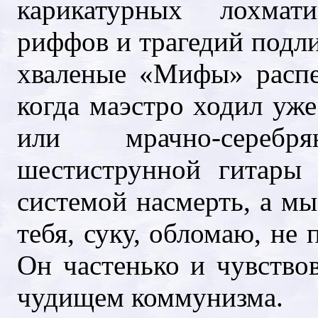
карикатурных лохмат
риффов и трагедий подли
хваленые «Мифы» распе
когда маэстро ходил уж
или мрачно-сереб
шестиструнной гитары
системой насмерть, а мы
тебя, суку, обломаю, не 
Он частенько и чувство
чудищем коммунизма.