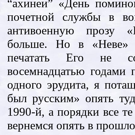
“ахинеи” «День помино
почетной службы в вой
антивоенную прозу «
больше. Но в «Неве» 
печатать Его не с
восемнадцатью годами п
одного эрудита, я пота
был русским» опять ту
1990-й, а порядки все те
вернемся опять в прошло