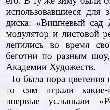
его. В ту же зиму были 
использовавшиеся для 
диска: «Вишневый сад 
модулятор и листовой р
лепились во время св
беготни по разным шоу
Академии Художеств.
То была пора цветения 
то сям играли какие
впервые услышали «Ро