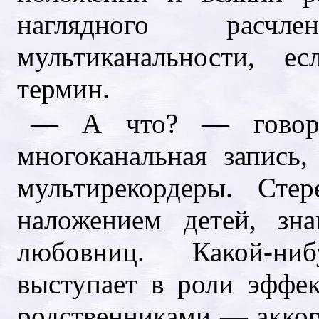
наглядного расчл
мультиканальности, е
термин.
— А что? — гово
многоканальная запис
мультирекордеры. Ст
наложением детей, зна
любовниц. Какой-ни
выступает в роли эффек
родственниками — аккор