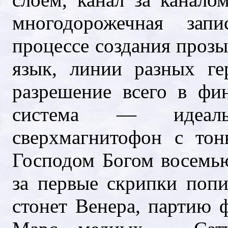
многодорожечная зап
процессе создания прозы
язык, линии разных ге
разрешение всего в фи
система — идеал
сверхмагнитофон с то
Господом Богом восемью
за первые скрипки попи
стонет Венера, партию 