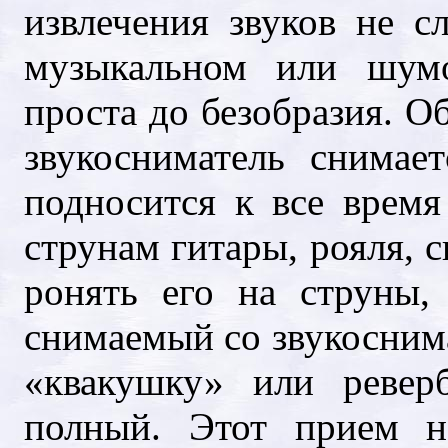
извлечения звуков не 
музыкальном или шумо
проста до безобразия. О
звукосниматель снимае
подносится к все врем
струнам гитары, рояля, с
ронять его на струны,
снимаемый со звукоснима
«квакушку» или реверб
полный. Этот прием н