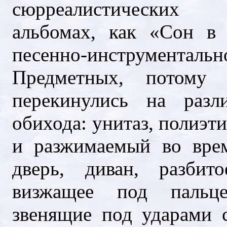
сюрреалистических ин
альбомах, как «Сон в
песенно-инструме
Предметных, потому
перекинулись на разл
обихода: унитаз, полиэ
и разжимаемый во вре
дверь, диван, разбит
визжащее под пальце
звенящие под ударами с