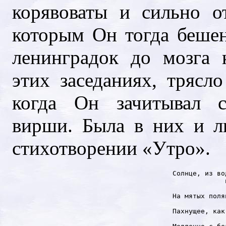
корявоваты и сильно о
которым Он тогда бешен
ленинградок до мозга 
этих заседаниях, трясло
когда Он зачитывал с
вирши. Была в них и ли
стихотворении «Утро».
Солнце, из во
             
             
На мятых поля
             
Пахнущее, как
             