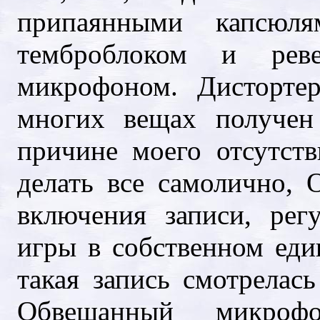
припаянными капсюл
темброблоком и рев
микрофоном. Дисторте
многих вещах получен
причине моего отсутст
делать все самолично, 
включения записи, рег
игры в собственном еди
такая запись смотрелась
Обвешанный микрофо