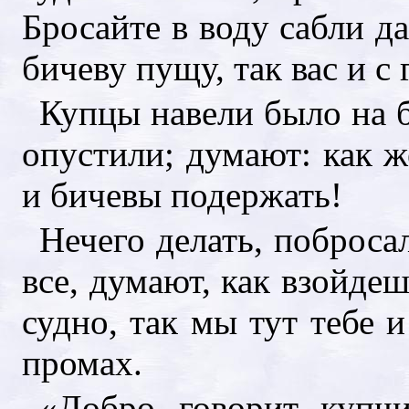
Бросайте в воду сабли д
бичеву пущу, так вас и с
Купцы навели было на б
опустили; думают: как же
и бичевы подержать!
Нечего делать, побросал
все, думают, как взойдеш
судно, так мы тут тебе 
промах.
«Добро, говорит, купч