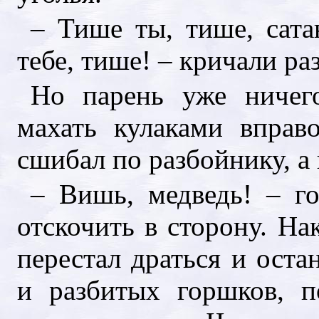
– Тише ты, тише, сата
тебе, тише! – кричали ра
Но парень уже ничег
махать кулаками впра
сшибал по разбойнику, а 
– Вишь, медведь! – го
отскочить в сторону. На
перестал драться и ост
и разбитых горшков, п