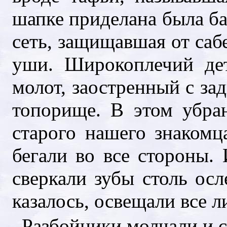
шапке приделана была ба
сеть, защищавшая от саб
уши. Широкоплечий дет
молот, заостренный с за
топорище. В этом убра
старого нашего знакомц
бегали во все стороны.
сверкали зубы столь осл
казалось, освещали все л
Разбойники молчали и 