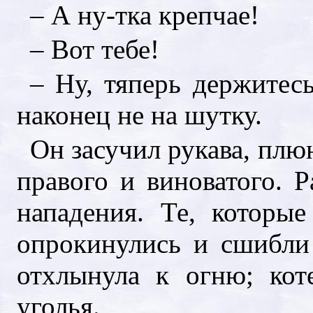
– А ну-тка крепчае!
– Вот тебе!
– Ну, тяперь держитесь
наконец не на шутку.
Он засучил рукава, плюн
правого и виноватого. 
нападения. Те, которы
опрокинулись и сшибли 
отхлынула к огню; кот
уголья.