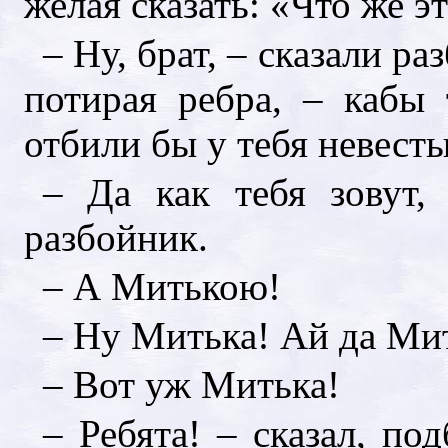
желая сказать: «Что же эт
– Ну, брат, – сказали р
потирая ребра, – кабы 
отбили бы у тебя невест
– Да как тебя зовут,
разбойник.
– А Митькою!
– Ну Митька! Ай да Ми
– Вот уж Митька!
– Ребята! – сказал, по