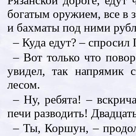
Рязанской дороге, едут 
богатым оружием, все в 
и бахматы под ними рубл
– Куда едут? – спросил 
– Вот только что пово
увидел, так напрямик 
лесом.
– Ну, ребята! – вскрич
печи разводить! Двадцат
– Ты, Коршун, – продо