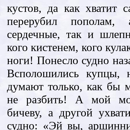
кустов, да как хватит 
перерубил пополам,
сердечные, так и шлеп
кого кистенем, кого кулак
ноги! Понесло судно наз
Всполошились купцы, н
думают только, как бы м
не разбить! А мой мо
бичеву, а другой ухват
судно: «Эй вы, аршинн