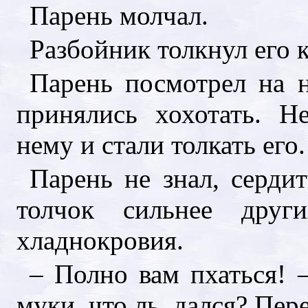
Парень молчал.
Разбойник толкнул его 
Парень посмотрел на н
принялись хохотать. Н
нему и стали толкать его.
Парень не знал, серди
толчок сильнее друг
хладнокровия.
– Полно вам пхаться! –
муки, что ль, дался? Пер