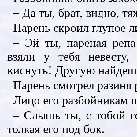
– Да ты, брат, видно, т
Парень скроил глупое ли
– Эй ты, пареная репа
взяли у тебя невесту,
киснуть! Другую найдеш
Парень смотрел разиня р
Лицо его разбойникам п
– Слышь ты, с тобой го
толкая его под бок.