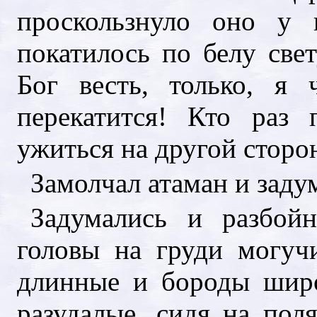
проскользнуло оно у 
покатилось по белу свет
Бог весть, только, я
перекатится! Кто раз
ужиться на другой сторо
Замолчал атаман и заду
Задумались и разбой
головы на груди могуч
длинные и бороды шир
разудалые, сидя на пол