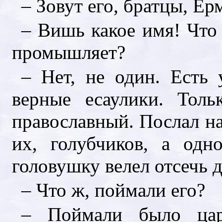
– Зовут его, братцы, Е
– Вишь какое имя! Что 
промышляет?
– Нет, не один. Есть 
верные есаулики. Толь
православный. Послал н
их, голубчиков, а одн
головушку велел отсечь д
– Что ж, поймали его?
– Поймали было цар