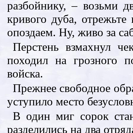
разбойнику, – возьми дв
кривого дуба, отрежьте 
опоздаем. Ну, живо за са
Перстень взмахнул че
походил на грозного п
войска.
Прежнее свободное обр
уступило место безуслов
В один миг сорок ста
разделились на два отряд