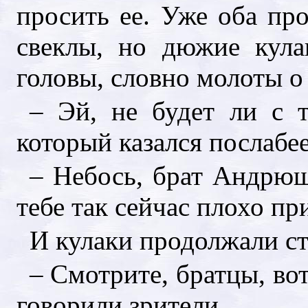
просить ее. Уже оба про
свеклы, но дюжие кула
головы, словно молоты о
– Эй, не будет ли с т
который казался послабее
– Небось, брат Андрюшк
тебе так сейчас плохо пр
И кулаки продолжали ст
– Смотрите, братцы, во
говорили зрители.