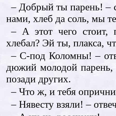
– Добрый ты парень! – с
нами, хлеб да соль, мы т
– А этот чего стоит, 
хлебал? Эй ты, плакса, ч
– С-под Коломны! – отв
дюжий молодой парень,
позади других.
– Что ж, и тебя опрични
– Нявесту взяли! – отве