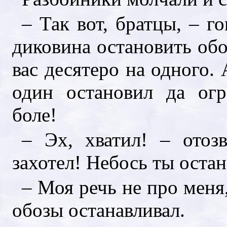
– Так вот, братцы, – г
диковина остановить обо
вас десятеро на одного.
один остановил да огр
боле!
– Эх, хватил! – отоз
захотел! Небось ты оста
– Моя речь не про меня,
обозы останавливал.