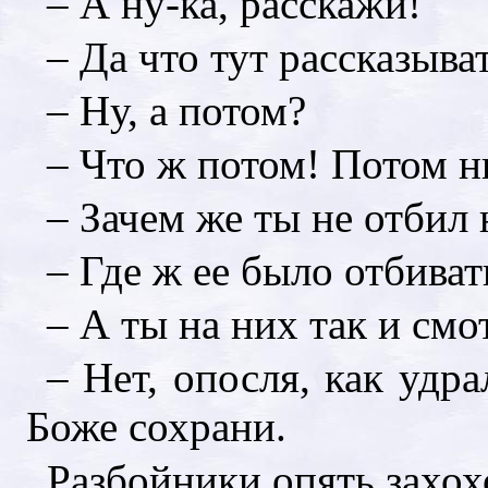
– А ну-ка, расскажи!
– Да что тут рассказыват
– Ну, а потом?
– Что ж потом! Потом н
– Зачем же ты не отбил
– Где ж ее было отбиват
– А ты на них так и смо
– Нет, опосля, как удра
Боже сохрани.
Разбойники опять захох