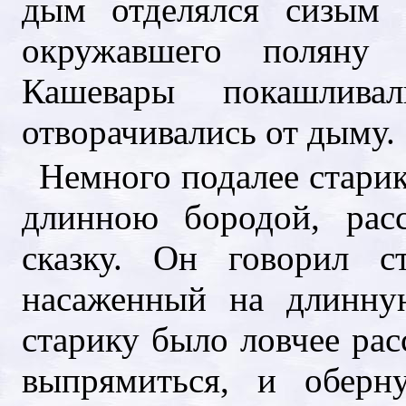
дым отделялся сизым 
окружавшего поляну
Кашевары покашлива
отворачивались от дыму.
Немного подалее старик
длинною бородой, рас
сказку. Он говорил с
насаженный на длинну
старику было ловчее рас
выпрямиться, и оберн