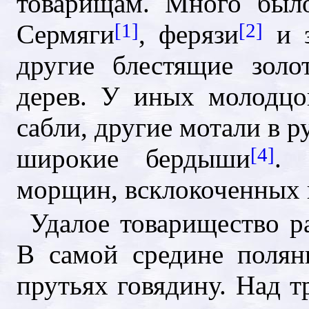
товарищам. Много был
Сермяги
[1]
, ферязи
[2]
и 
другие блестящие золо
дерев. У иных молодц
сабли, другие мотали в р
широкие бердыши
[4]
. 
морщин, всклокоченных г
Удалое товарищество р
В самой средине поля
прутьях говядину. Над т