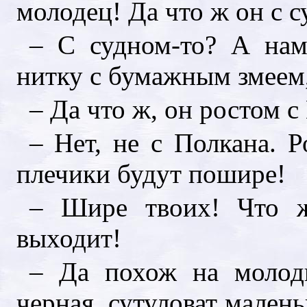
молодец! Да что ж он с с
– С судном-то? А нам
нитку с бумажным змеем,
– Да что ж, он ростом с
– Нет, не с Полкана. Р
плечики будут пошире!
– Шире твоих! Что ж
выходит!
– Да похож на молодц
черная, сутуловат маленьк