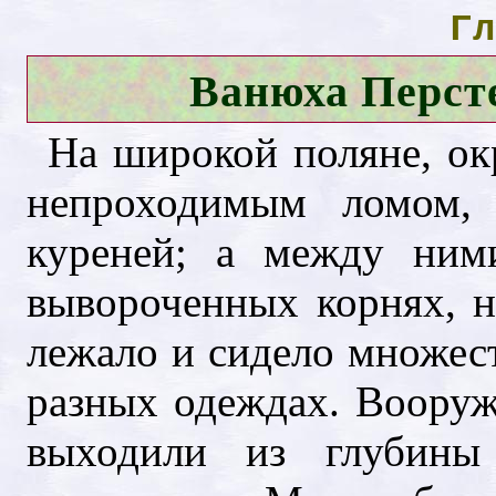
Гл
Ванюха Персте
На широкой поляне, о
непроходимым ломом, 
куреней; а между ним
вывороченных корнях, н
лежало и сидело множест
разных одеждах. Воору
выходили из глубины