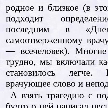
родное и близкое (в эт
подходит определен
последним в «Днев
самоотверженному врачу
— всечеловек). Многие
трудно, мы включали к
становилось легче.
врачующее слово и непо
А взять трагедию с п
будто о ней написал пе