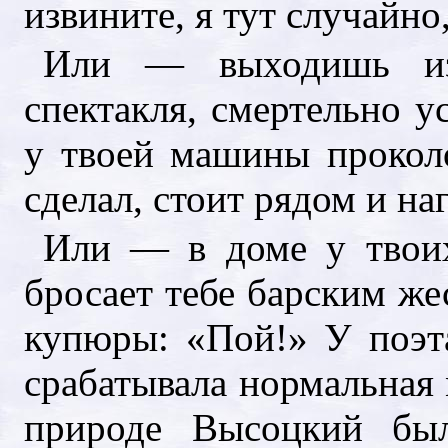
извините, я тут случайно
Или — выходишь из 
спектакля, смертельно у
у твоей машины проколот
сделал, стоит рядом и на
Или — в доме у твои
бросает тебе барским ж
купюры: «Пой!» У поэта
срабатывала нормальная 
природе Высоцкий бы