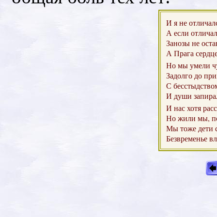
И я не отличал
А если отлича
Занозы не оста
А Прага сердце
Но мы умели ч
Задолго до при
С бесстыдство
И души запирал
И нас хотя рас
Но жили мы, по
Мы тоже дети 
Безвременье вл