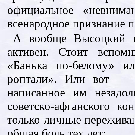
официальное «невнима
всенародное признание п
А вообще Высоцкий п
активен. Стоит вспомн
«Банька по-белому» и
роптали». Или вот — с
написанное им незадо
советско-афганского к
только личные пережива
общая боль тех лет: