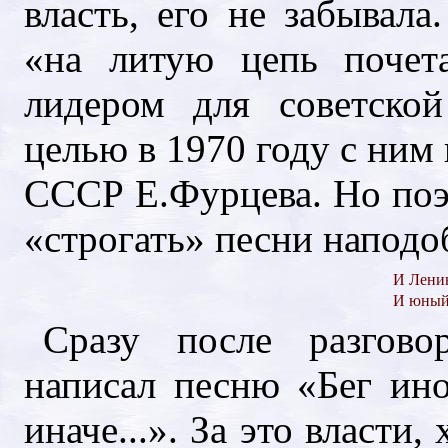
власть, его не забывала
«на литую цепь почет
лидером для советско
целью в 1970 году с ним
СССР Е.Фурцева. Но поэт
«строгать» песни наподо
И Ленин
И юный
Сразу после разгов
написал песню «Бег ино
иначе...». За это власти,